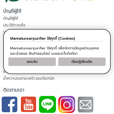
บัญชีผู้ใช้
บัญชีผู้ใช้
ประวัติการสั่ง
รายการโปรด
รับข่าวสารจากร้านค้า
Mannatureairpurifier
ใช้คุกกี้ (Cookies)
Mannatureairpurifier
ใช้คุกกี้ เพื่อจัดการข้อมูลส่วนบุคคล
ผลิตภัณฑ์จากมะพร้าว
และนำเสนอ สินค้าออนไลน์ บนของเว็บไซต์เรา
น้ำมันมะพร้าวสกัดเย็น
ยอมรับ
เรียนรู้เพิ่มเติม
น้ำมันมะพร้าวสำหรับปรุงอาหาร
แคปซูลน้ำมันมะพร้าวสกัดเย็น
น้ำหวานดอกมะพร้าวออร์แกนิค
ติดตามเรา