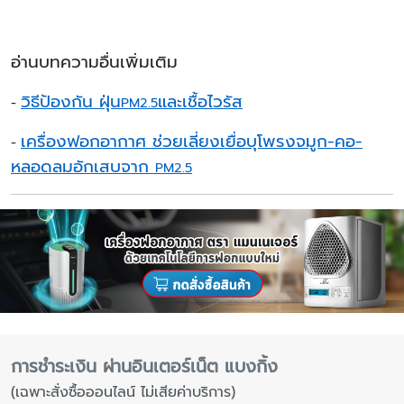
อ่านบทความอื่นเพิ่มเติม
วิธีป้องกัน ฝุ่น
และเชื้อไวรัส
-
PM2.5
เครื่องฟอกอากาศ ช่วยเลี่ยงเยื่อบุโพรงจมูก-คอ-
-
หลอดลมอักเสบจาก
PM2.5
การชำระเงิน ผ่านอินเตอร์เน็ต แบงกิ้ง
(เฉพาะสั่งซื้อออนไลน์ ไม่เสียค่าบริการ)